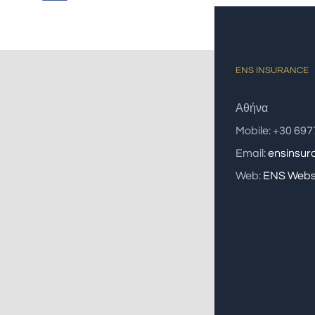
ENS INSURANCE
Αθήνα
Mobile: +30 69
Email:
ensinsu
Web:
ENS Webs