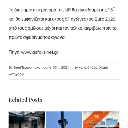
Το διαφημιστικό μήνυμα της NP θα είναι διάρκειας 15 ́ ́
και θα εμφανίζεται και στους 51 αγώνες του Euro 2020,
από τους ομίλους μέχρι και τον τελικό, ακριβώς πριν το
πρώτο σφύριγμα του αγώνα.
Πηγή:
www.asfalisinet.gr
By
Eleni Tsaplantoka
|
June 10th, 2021
|
Γενικές Ειδήσεις
,
Χωρίς
κατηγορία
Related Posts