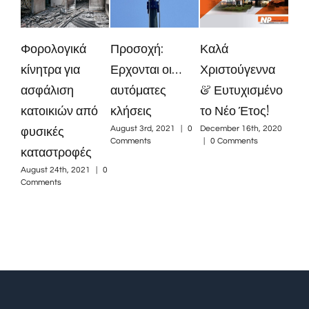
Φορολογικά
Προσοχή:
Καλά
Ne
κίνητρα για
Ερχονται οι…
Χριστούγεννα
Inv
ασφάλιση
αυτόματες
& Ευτυχισμένο
Tec
κατοικιών από
κλήσεις
το Νέο Έτος!
Ins
φυσικές
Wo
August 3rd, 2021
|
0
December 16th, 2020
Comments
|
0 Comments
καταστροφές
Nove
|
0
August 24th, 2021
|
0
Comments