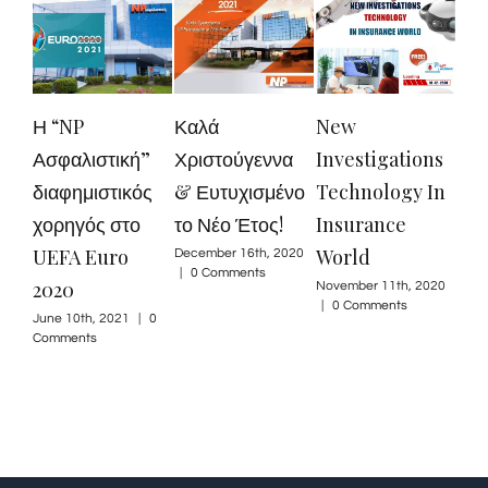
Η “NP
Καλά
New
Η Δ
Ασφαλιστική”
Χριστούγεννα
Investigations
ΕΛ
διαφημιστικός
& Ευτυχισμένο
Technology In
ΑΣΦ
χορηγός στο
το Νέο Έτος!
Insurance
ΕΤΑ
UEFA Euro
World
ΣΤΕ
December 16th, 2020
|
0 Comments
2020
ΔΙΠ
November 11th, 2020
|
0 Comments
ΠΕΛ
June 10th, 2021
|
0
Comments
ΤΟ
ΣΥ
ΤΗ
Novem
|
0 