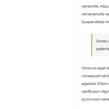
venenatis. Aliq
vel venenatis v
Suspendisse no
Donec a
pellent
Vivamus eget ar
consequat vel b
egestas. Etiam e
vestibulum dign
accumsan venena