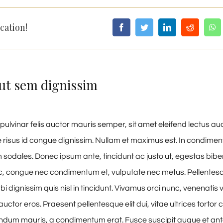
cation!
ut sem dignissim
pulvinar felis auctor mauris semper, sit amet eleifend lectus au
risus id congue dignissim. Nullam et maximus est. In condime
 sodales. Donec ipsum ante, tincidunt ac justo ut, egestas bibe
, congue nec condimentum et, vulputate nec metus. Pellentesq
i dignissim quis nisl in tincidunt. Vivamus orci nunc, venenatis v
uctor eros. Praesent pellentesque elit dui, vitae ultrices torto
ndum mauris, a condimentum erat. Fusce suscipit augue et ant