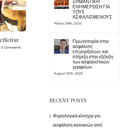
ΣΗΜΑΝΤΙΚΗ
ΕΝΗΜΕΡΩΣΗ ΓΙΑ
ΤΟΥΣ
ΑΣΦΑΛΙΣΜΕΝΟΥΣ
March 29th, 2020
era rius
Sed ut perspiciatis
Πρωτοπορία στην
ασφάλιση
0 Comments
May 21st, 2015
|
0 Comments
επιχειρήσεων, και
στήριξη στην εξέλιξη
των ασφαλιστικών
γραφείων
August 25th, 2020
RECENT POSTS
Φορολογικά κίνητρα για
ασφάλιση κατοικιών από