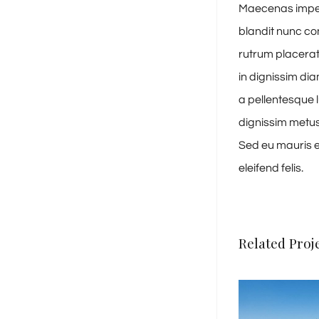
Maecenas imperd
blandit nunc con
rutrum placerat 
in dignissim di
a pellentesque l
dignissim metus,
Sed eu mauris eu
eleifend felis.
Related Proj