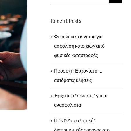
for:
Recent Posts
Φορολογικά κίνητρα για
ασφάλιση κατοικιών από
φυσικές καταστροφές
Προσοχή: Ερχονται οι…
αυτόματες κλήσεις
Έρχεται ο “πέλεκυς” για τα
ανασφάλιστα
Η “NP Ασφαλιστική”
διαφημιστικός χορηγός στο