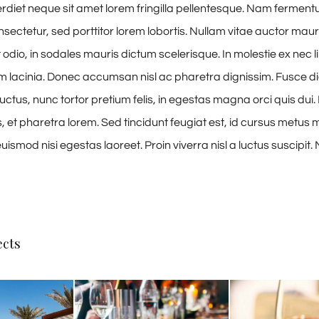
iet neque sit amet lorem fringilla pellentesque. Nam fermen
sectetur, sed porttitor lorem lobortis. Nullam vitae auctor maur
odio, in sodales mauris dictum scelerisque. In molestie ex nec l
am lacinia. Donec accumsan nisl ac pharetra dignissim. Fusce di
uctus, nunc tortor pretium felis, in egestas magna orci quis dui.
 et pharetra lorem. Sed tincidunt feugiat est, id cursus metus mo
ismod nisi egestas laoreet. Proin viverra nisl a luctus suscipit. 
ects