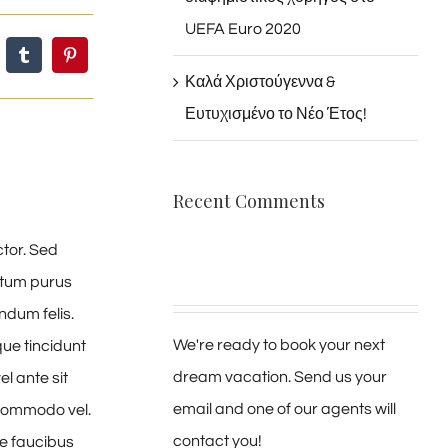
UEFA Euro 2020
Καλά Χριστούγεννα &
Ευτυχισμένο το Νέο Έτος!
Recent Comments
ctor. Sed
ntum purus
ndum felis.
We're ready to book your next
ue tincidunt
dream vacation. Send us your
el ante sit
email and one of our agents will
r commodo vel.
contact you!
e faucibus