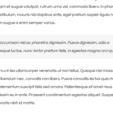
uam et augue volutpat, rutrum urna vel, commodo libero. In phare
estibulum, mauris nisl dapibus ante, eget pretium sapien ligula 
n augue a enim semper varius.
ccumsan nisl ac pharetra dignissim. Fusce dignissim, odio a
esque luctus, nunc tortor pretium felis, in egestas magna orci qu
cu in leo ullamcorper venenatis ut non tellus. Quisque nisi mass
ibendum nec, convallis non libero. Fusce convallis lectus quis
lementum suscipit felis sed ornare. Pellentesque sit amet risus 
issim eu in ante. Praesent condimentum egestas aliquet. Susp
tis nibh id mattis.