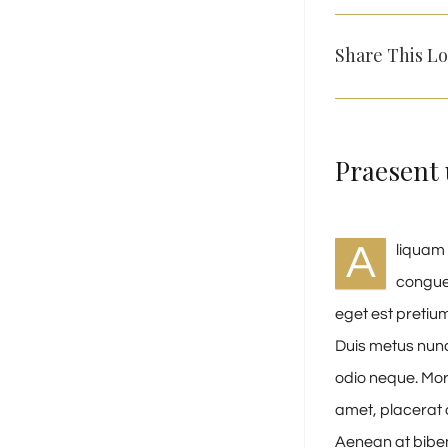
Share This Lo
Praesent 
A
liquam 
congue 
eget est pretium
Duis metus nunc
odio neque. Morb
amet, placerat a
Aenean at bibe