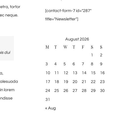
tra, tortor
[contact-form-7 id="287"
nec neque.
title="Newsletter"]
August 2026
M
T
W
T
F
S
S
is dui
1
2
3
4
5
6
7
8
9
10
11
12
13
14
15
16
a,
 malesuada
17
18
19
20
21
22
23
in lorem
24
25
26
27
28
29
30
endisse
31
« Aug